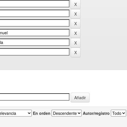
En orden
Autor/registro