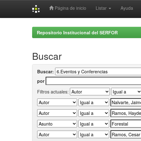
Página de inicio
Listar
Ayuda
Skip
navigation
Repositorio Institucional del SERFOR
Buscar
Buscar:
por
Filtros actuales: