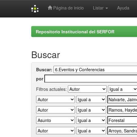
Página de inicio
Listar
Ayuda
Skip
navigation
Repositorio Institucional del SERFOR
Buscar
Buscar:
por
Filtros actuales: