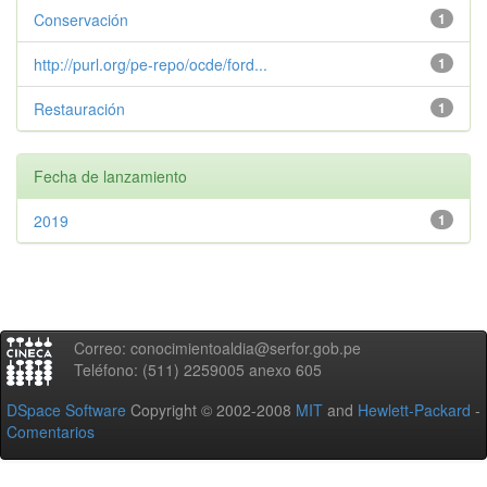
Conservación
1
http://purl.org/pe-repo/ocde/ford...
1
Restauración
1
Fecha de lanzamiento
2019
1
Correo: conocimientoaldia@serfor.gob.pe
Teléfono: (511) 2259005 anexo 605
DSpace Software
Copyright © 2002-2008
MIT
and
Hewlett-Packard
-
Comentarios