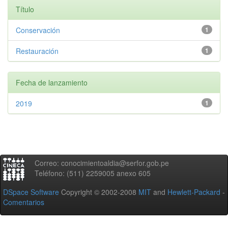
Título
Conservación
1
Restauración
1
Fecha de lanzamiento
2019
1
Correo: conocimientoaldia@serfor.gob.pe
Teléfono: (511) 2259005 anexo 605
DSpace Software
Copyright © 2002-2008
MIT
and
Hewlett-Packard
-
Comentarios