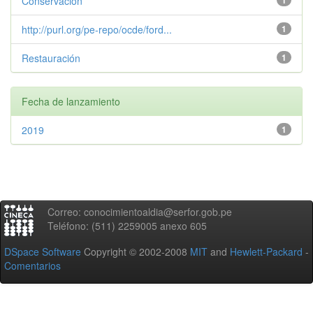
Conservación
1
http://purl.org/pe-repo/ocde/ford...
1
Restauración
1
Fecha de lanzamiento
2019
1
Correo: conocimientoaldia@serfor.gob.pe
Teléfono: (511) 2259005 anexo 605
DSpace Software
Copyright © 2002-2008
MIT
and
Hewlett-Packard
-
Comentarios