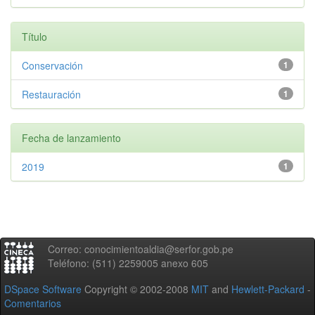
Título
Conservación
1
Restauración
1
Fecha de lanzamiento
2019
1
Correo: conocimientoaldia@serfor.gob.pe
Teléfono: (511) 2259005 anexo 605
DSpace Software
Copyright © 2002-2008
MIT
and
Hewlett-Packard
-
Comentarios