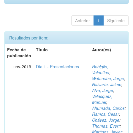
Anterior
1
Siguiente
Resultados por ítem:
Fecha de
Título
Autor(es)
publicación
nov-2019
Día 1 - Presentaciones
Robiglio,
Valentina
;
Watanabe, Jorge
;
Nalvarte, Jaime
;
Alva, Jorge
;
Velasquez,
Manuel
;
Ahumada, Carlos
;
Ramos, Cesar
;
Chávez, Jorge
;
Thomas, Evert
;
Martinez, Javier
;