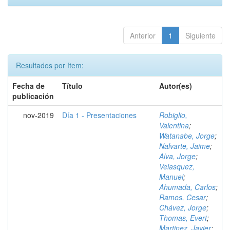
Anterior
1
Siguiente
Resultados por ítem:
Fecha de
Título
Autor(es)
publicación
nov-2019
Día 1 - Presentaciones
Robiglio,
Valentina
;
Watanabe, Jorge
;
Nalvarte, Jaime
;
Alva, Jorge
;
Velasquez,
Manuel
;
Ahumada, Carlos
;
Ramos, Cesar
;
Chávez, Jorge
;
Thomas, Evert
;
Martinez, Javier
;