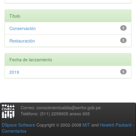
Título
Conservación
1
Restauración
1
Fecha de lanzamiento
2019
1
Correo: conocimientoaldia@serfor.gob.pe
Teléfono: (511) 2259005 anexo 605
DSpace Software
Copyright © 2002-2008
MIT
and
Hewlett-Packard
-
Comentarios