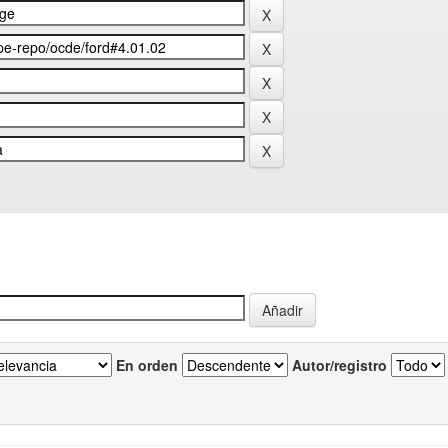
En orden
Autor/registro