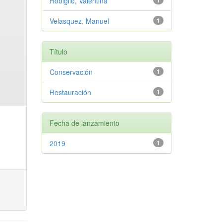
Robiglio, Valentina
1
Velasquez, Manuel
1
Título
Conservación
1
Restauración
1
Fecha de lanzamiento
2019
1