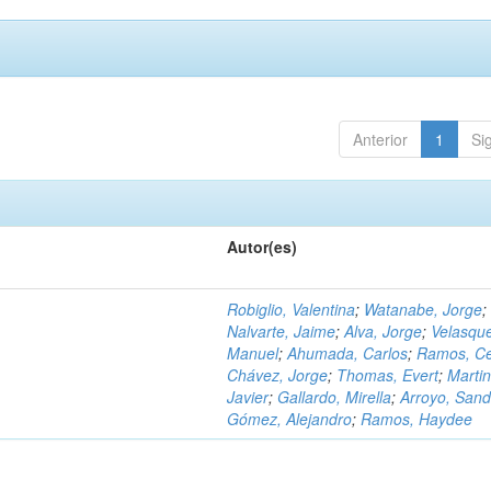
Anterior
1
Si
Autor(es)
Robiglio, Valentina
;
Watanabe, Jorge
;
Nalvarte, Jaime
;
Alva, Jorge
;
Velasqu
Manuel
;
Ahumada, Carlos
;
Ramos, C
Chávez, Jorge
;
Thomas, Evert
;
Martin
Javier
;
Gallardo, Mirella
;
Arroyo, Sand
Gómez, Alejandro
;
Ramos, Haydee