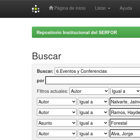
Página de inicio
Listar
Ayuda
Skip
navigation
Repositorio Institucional del SERFOR
Buscar
Buscar:
por
Filtros actuales: