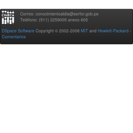
Correo: conocimientoaldia@serfor.gob.pe
Teléfono: (511) 2259005 anexo 605
DSpace Software
Copyright © 2002-2008
MIT
and
Hewlett-Packard
-
Comentarios