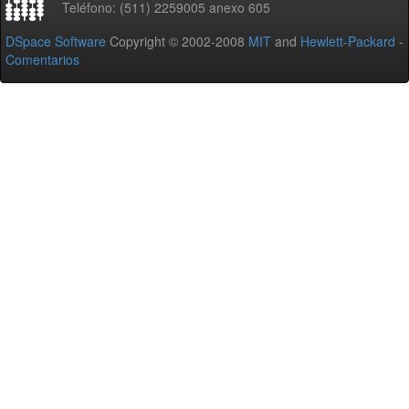
Teléfono: (511) 2259005 anexo 605
DSpace Software
Copyright © 2002-2008
MIT
and
Hewlett-Packard
-
Comentarios