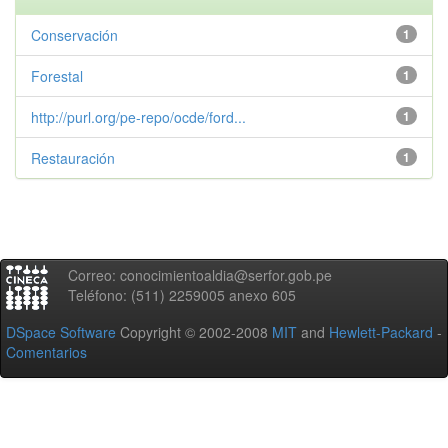
Conservación
1
Forestal
1
http://purl.org/pe-repo/ocde/ford...
1
Restauración
1
Correo: conocimientoaldia@serfor.gob.pe
Teléfono: (511) 2259005 anexo 605
DSpace Software
Copyright © 2002-2008
MIT
and
Hewlett-Packard
-
Comentarios