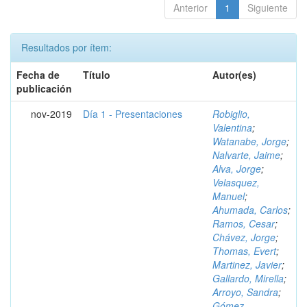
Anterior
1
Siguiente
Resultados por ítem:
Fecha de
Título
Autor(es)
publicación
nov-2019
Día 1 - Presentaciones
Robiglio,
Valentina
;
Watanabe, Jorge
;
Nalvarte, Jaime
;
Alva, Jorge
;
Velasquez,
Manuel
;
Ahumada, Carlos
;
Ramos, Cesar
;
Chávez, Jorge
;
Thomas, Evert
;
Martinez, Javier
;
Gallardo, Mirella
;
Arroyo, Sandra
;
Gómez,