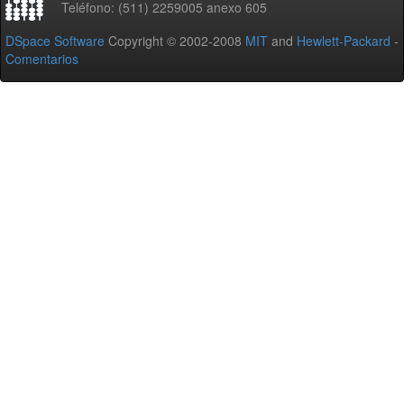
Teléfono: (511) 2259005 anexo 605
DSpace Software
Copyright © 2002-2008
MIT
and
Hewlett-Packard
-
Comentarios