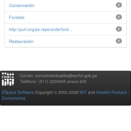
Conservación
1
Forestal
1
http://purl.org/pe-repo/ocde/ford...
1
Restauración
1
Correo: conocimientoaldia@serfor.gob.pe
Teléfono: (511) 2259005 anexo 605
DSpace Software
Copyright © 2002-2008
MIT
and
Hewlett-Packard
-
Comentarios