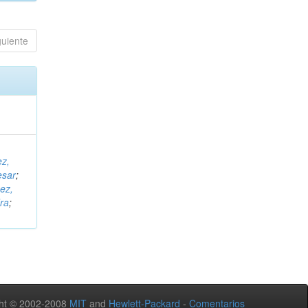
guiente
ez,
esar
;
ez,
ra
;
ht © 2002-2008
MIT
and
Hewlett-Packard
-
Comentarios