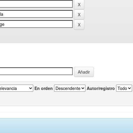
En orden
Autor/registro