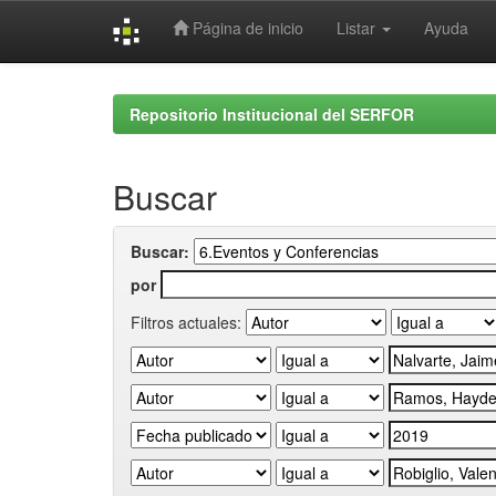
Página de inicio
Listar
Ayuda
Skip
navigation
Repositorio Institucional del SERFOR
Buscar
Buscar:
por
Filtros actuales: