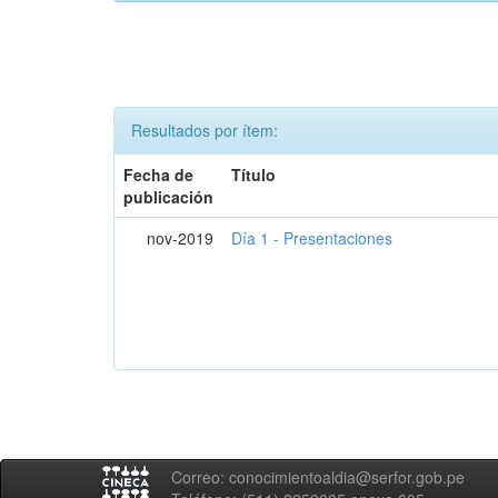
Resultados por ítem:
Fecha de
Título
publicación
nov-2019
Día 1 - Presentaciones
Correo: conocimientoaldia@serfor.gob.pe