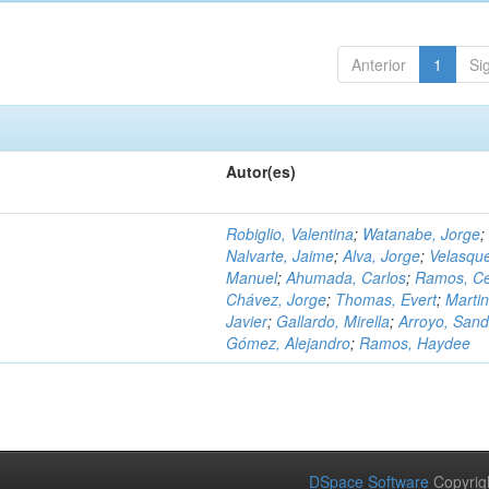
Anterior
1
Si
Autor(es)
Robiglio, Valentina
;
Watanabe, Jorge
;
Nalvarte, Jaime
;
Alva, Jorge
;
Velasqu
Manuel
;
Ahumada, Carlos
;
Ramos, C
Chávez, Jorge
;
Thomas, Evert
;
Martin
Javier
;
Gallardo, Mirella
;
Arroyo, Sand
Gómez, Alejandro
;
Ramos, Haydee
DSpace Software
Copyrig