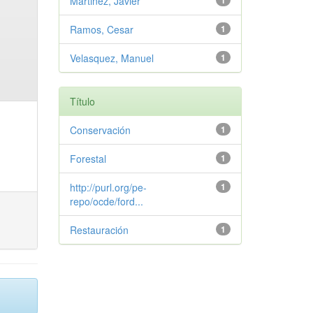
Martinez, Javier
1
Ramos, Cesar
1
Velasquez, Manuel
1
Título
Conservación
1
Forestal
1
http://purl.org/pe-
1
repo/ocde/ford...
Restauración
1