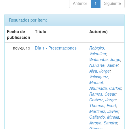
Anterior
1
Siguiente
Resultados por ítem:
Fecha de
Título
Autor(es)
publicación
nov-2019
Día 1 - Presentaciones
Robiglio,
Valentina
;
Watanabe, Jorge
;
Nalvarte, Jaime
;
Alva, Jorge
;
Velasquez,
Manuel
;
Ahumada, Carlos
;
Ramos, Cesar
;
Chávez, Jorge
;
Thomas, Evert
;
Martinez, Javier
;
Gallardo, Mirella
;
Arroyo, Sandra
;
Gómez,