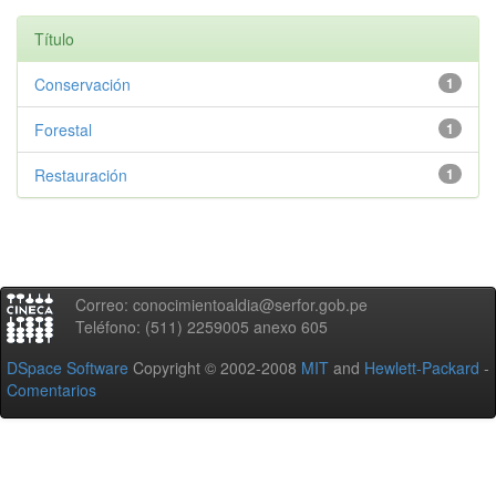
Título
Conservación
1
Forestal
1
Restauración
1
Correo: conocimientoaldia@serfor.gob.pe
Teléfono: (511) 2259005 anexo 605
DSpace Software
Copyright © 2002-2008
MIT
and
Hewlett-Packard
-
Comentarios