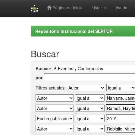
Página de inicio
Listar
Ayuda
Skip
navigation
Repositorio Institucional del SERFOR
Buscar
Buscar:
por
Filtros actuales: