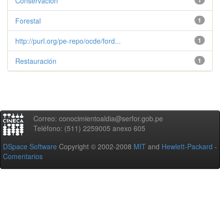
Conservación
1
Forestal
1
http://purl.org/pe-repo/ocde/ford...
1
Restauración
1
Correo: conocimientoaldia@serfor.gob.pe
Teléfono: (511) 2259005 anexo 605
DSpace Software
Copyright © 2002-2008
MIT
and
Hewlett-Packard
-
Comentarios