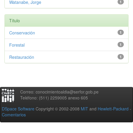
Watanabe, Jorge
1
Título
Conservación
1
Forestal
1
Restauración
1
Correo: conocimientoaldia@serfor.gob.pe
Teléfono: (511) 2259005 anexo 605
DSpace Software
Copyright © 2002-2008
MIT
and
Hewlett-Packard
-
Comentarios