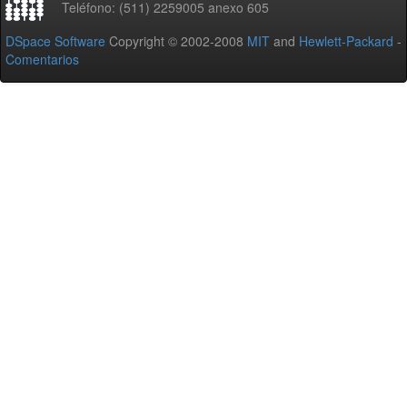
Teléfono: (511) 2259005 anexo 605
DSpace Software
Copyright © 2002-2008
MIT
and
Hewlett-Packard
-
Comentarios