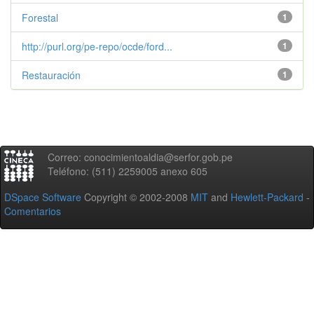
Forestal
1
http://purl.org/pe-repo/ocde/ford...
1
Restauración
1
Correo: conocimientoaldia@serfor.gob.pe
Teléfono: (511) 2259005 anexo 605
DSpace Software
Copyright © 2002-2008
MIT
and
Hewlett-Packard
-
Comentarios