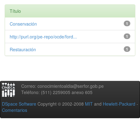
Título
Conservación
1
http://purl.org/pe-repo/ocde/ford...
1
Restauración
1
Correo: conocimientoaldia@serfor.gob.pe
Teléfono: (511) 2259005 anexo 605
DSpace Software
Copyright © 2002-2008
MIT
and
Hewlett-Packard
-
Comentarios