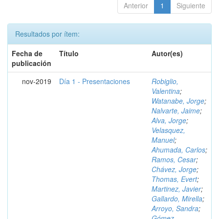
Anterior
1
Siguiente
Resultados por ítem:
Fecha de
Título
Autor(es)
publicación
nov-2019
Día 1 - Presentaciones
Robiglio,
Valentina
;
Watanabe, Jorge
;
Nalvarte, Jaime
;
Alva, Jorge
;
Velasquez,
Manuel
;
Ahumada, Carlos
;
Ramos, Cesar
;
Chávez, Jorge
;
Thomas, Evert
;
Martinez, Javier
;
Gallardo, Mirella
;
Arroyo, Sandra
;
Gómez,