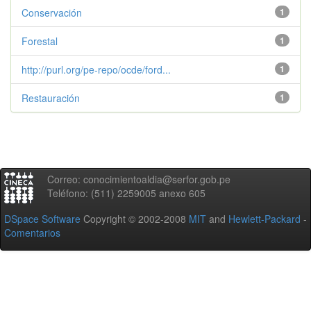
Conservación
1
Forestal
1
http://purl.org/pe-repo/ocde/ford...
1
Restauración
1
Correo: conocimientoaldia@serfor.gob.pe
Teléfono: (511) 2259005 anexo 605
DSpace Software
Copyright © 2002-2008
MIT
and
Hewlett-Packard
-
Comentarios