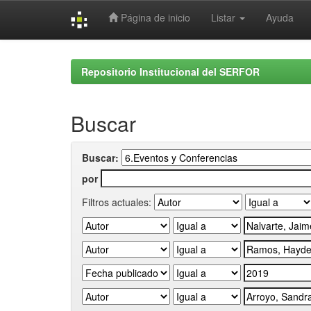
Página de inicio
Listar
Ayuda
Skip
navigation
Repositorio Institucional del SERFOR
Buscar
Buscar:
por
Filtros actuales: