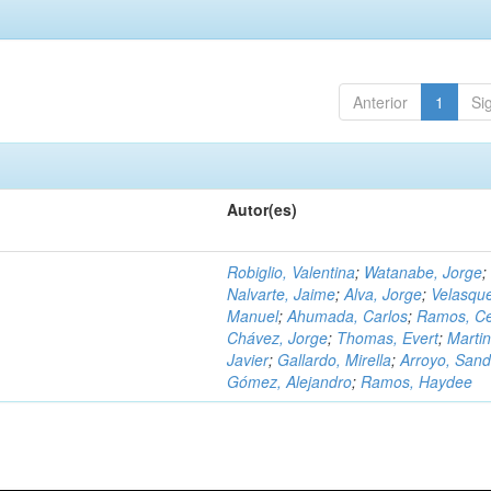
Anterior
1
Si
Autor(es)
Robiglio, Valentina
;
Watanabe, Jorge
;
Nalvarte, Jaime
;
Alva, Jorge
;
Velasqu
Manuel
;
Ahumada, Carlos
;
Ramos, C
Chávez, Jorge
;
Thomas, Evert
;
Martin
Javier
;
Gallardo, Mirella
;
Arroyo, Sand
Gómez, Alejandro
;
Ramos, Haydee