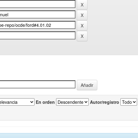
En orden
Autor/registro