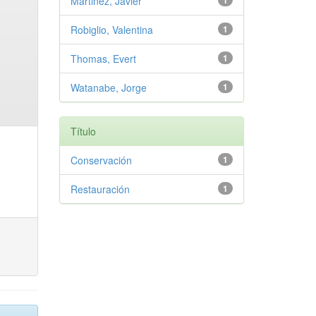
Martinez, Javier
1
Robiglio, Valentina
1
Thomas, Evert
1
Watanabe, Jorge
1
Título
Conservación
1
Restauración
1