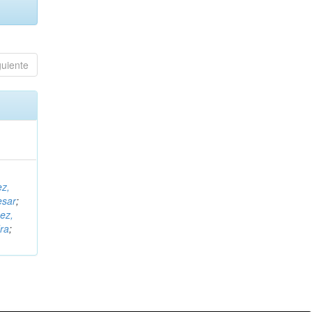
guiente
ez,
esar
;
ez,
ra
;