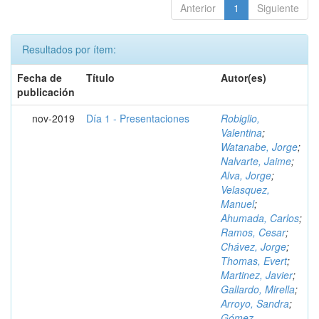
Anterior
1
Siguiente
Resultados por ítem:
Fecha de
Título
Autor(es)
publicación
nov-2019
Día 1 - Presentaciones
Robiglio,
Valentina
;
Watanabe, Jorge
;
Nalvarte, Jaime
;
Alva, Jorge
;
Velasquez,
Manuel
;
Ahumada, Carlos
;
Ramos, Cesar
;
Chávez, Jorge
;
Thomas, Evert
;
Martinez, Javier
;
Gallardo, Mirella
;
Arroyo, Sandra
;
Gómez,