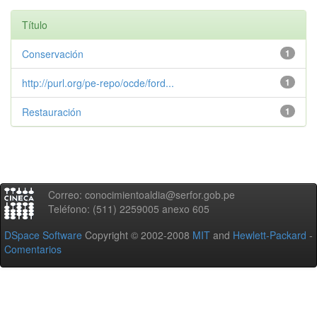
Título
Conservación
1
http://purl.org/pe-repo/ocde/ford...
1
Restauración
1
Correo: conocimientoaldia@serfor.gob.pe
Teléfono: (511) 2259005 anexo 605
DSpace Software
Copyright © 2002-2008
MIT
and
Hewlett-Packard
-
Comentarios