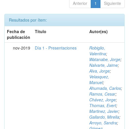
Anterior
1
Siguiente
Resultados por ítem:
Fecha de
Título
Autor(es)
publicación
nov-2019
Día 1 - Presentaciones
Robiglio,
Valentina
;
Watanabe, Jorge
;
Nalvarte, Jaime
;
Alva, Jorge
;
Velasquez,
Manuel
;
Ahumada, Carlos
;
Ramos, Cesar
;
Chávez, Jorge
;
Thomas, Evert
;
Martinez, Javier
;
Gallardo, Mirella
;
Arroyo, Sandra
;
Gómez,