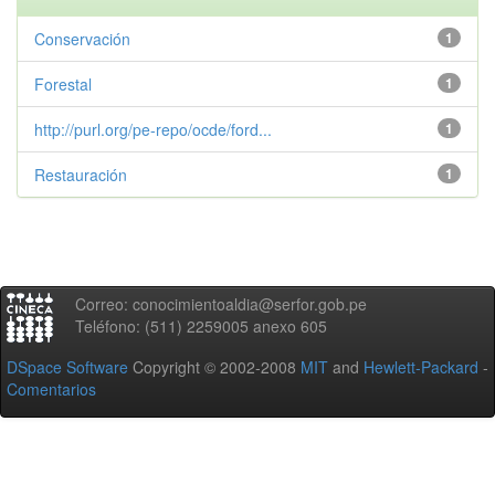
Conservación
1
Forestal
1
http://purl.org/pe-repo/ocde/ford...
1
Restauración
1
Correo: conocimientoaldia@serfor.gob.pe
Teléfono: (511) 2259005 anexo 605
DSpace Software
Copyright © 2002-2008
MIT
and
Hewlett-Packard
-
Comentarios