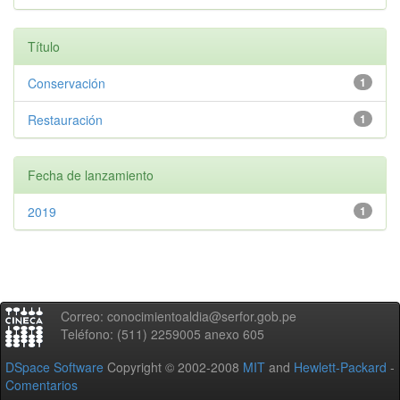
Título
Conservación
1
Restauración
1
Fecha de lanzamiento
2019
1
Correo: conocimientoaldia@serfor.gob.pe
Teléfono: (511) 2259005 anexo 605
DSpace Software
Copyright © 2002-2008
MIT
and
Hewlett-Packard
-
Comentarios