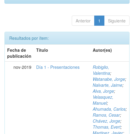
Anterior
1
Siguiente
Resultados por ítem:
Fecha de
Título
Autor(es)
publicación
nov-2019
Día 1 - Presentaciones
Robiglio,
Valentina
;
Watanabe, Jorge
;
Nalvarte, Jaime
;
Alva, Jorge
;
Velasquez,
Manuel
;
Ahumada, Carlos
;
Ramos, Cesar
;
Chávez, Jorge
;
Thomas, Evert
;
Martinez, Javier
;