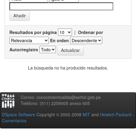
Resultados por página
|
Ordenar por
En orden
Autor/registro
La búsqueda no ha producido resultados.
Correo: conocimientoaldia@serfor.gob.pe
Teléfono: (511) 2259005 anexo 605
DSpace Software
Copyright © 2002-2008
MIT
and
Hewlett-Packard
-
Comentarios