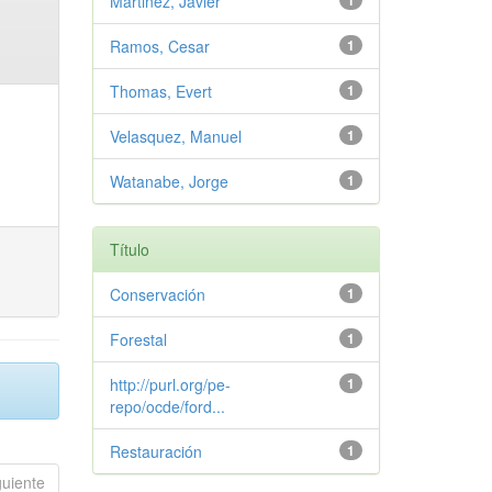
Martinez, Javier
1
Ramos, Cesar
1
Thomas, Evert
1
Velasquez, Manuel
1
Watanabe, Jorge
1
Título
Conservación
1
Forestal
1
http://purl.org/pe-
1
repo/ocde/ford...
Restauración
1
guiente