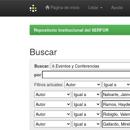
Página de inicio
Listar
Ayuda
Skip
navigation
Repositorio Institucional del SERFOR
Buscar
Buscar:
por
Filtros actuales: