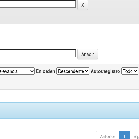
En orden
Autor/registro
Anterior
1
Si