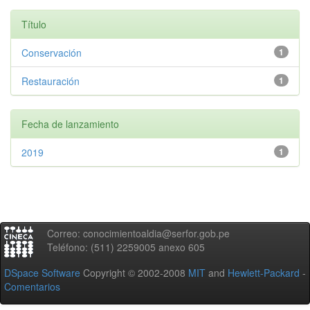
Título
Conservación
1
Restauración
1
Fecha de lanzamiento
2019
1
Correo: conocimientoaldia@serfor.gob.pe
Teléfono: (511) 2259005 anexo 605
DSpace Software
Copyright © 2002-2008
MIT
and
Hewlett-Packard
-
Comentarios