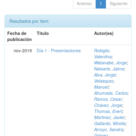
Anterior
1
Siguiente
Resultados por ítem:
Fecha de
Título
Autor(es)
publicación
nov-2019
Día 1 - Presentaciones
Robiglio,
Valentina
;
Watanabe, Jorge
;
Nalvarte, Jaime
;
Alva, Jorge
;
Velasquez,
Manuel
;
Ahumada, Carlos
;
Ramos, Cesar
;
Chávez, Jorge
;
Thomas, Evert
;
Martinez, Javier
;
Gallardo, Mirella
;
Arroyo, Sandra
;
Gómez,