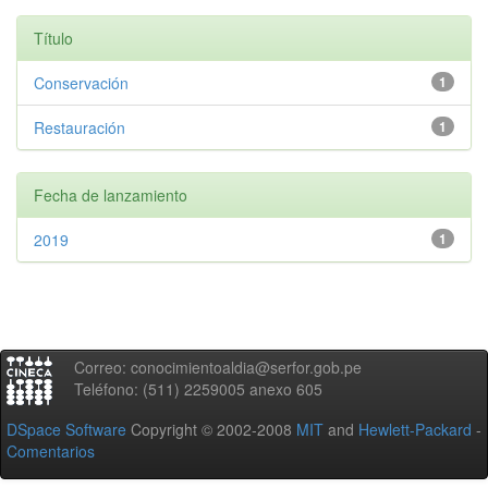
Título
Conservación
1
Restauración
1
Fecha de lanzamiento
2019
1
Correo: conocimientoaldia@serfor.gob.pe
Teléfono: (511) 2259005 anexo 605
DSpace Software
Copyright © 2002-2008
MIT
and
Hewlett-Packard
-
Comentarios