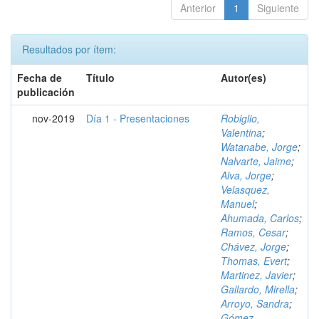
Anterior
1
Siguiente
Resultados por ítem:
Fecha de
Título
Autor(es)
publicación
nov-2019
Día 1 - Presentaciones
Robiglio,
Valentina
;
Watanabe, Jorge
;
Nalvarte, Jaime
;
Alva, Jorge
;
Velasquez,
Manuel
;
Ahumada, Carlos
;
Ramos, Cesar
;
Chávez, Jorge
;
Thomas, Evert
;
Martinez, Javier
;
Gallardo, Mirella
;
Arroyo, Sandra
;
Gómez,