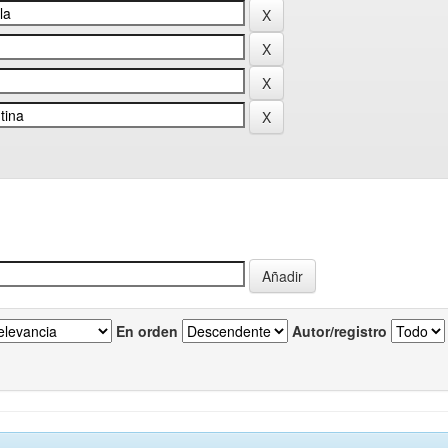
En orden
Autor/registro