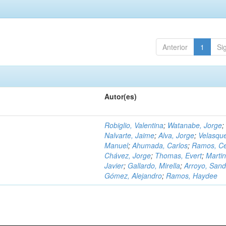
Anterior
1
Si
Autor(es)
Robiglio, Valentina
;
Watanabe, Jorge
;
Nalvarte, Jaime
;
Alva, Jorge
;
Velasqu
Manuel
;
Ahumada, Carlos
;
Ramos, C
Chávez, Jorge
;
Thomas, Evert
;
Martin
Javier
;
Gallardo, Mirella
;
Arroyo, Sand
Gómez, Alejandro
;
Ramos, Haydee