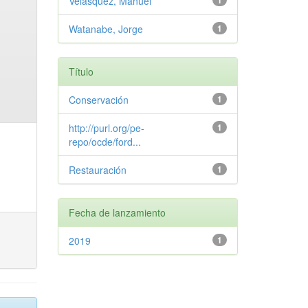
Velasquez, Manuel
1
Watanabe, Jorge
1
Título
Conservación
1
http://purl.org/pe-
1
repo/ocde/ford...
Restauración
1
Fecha de lanzamiento
2019
1