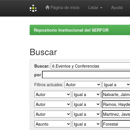
Página de inicio
Listar
Ayuda
Skip
navigation
Repositorio Institucional del SERFOR
Buscar
Buscar:
por
Filtros actuales: