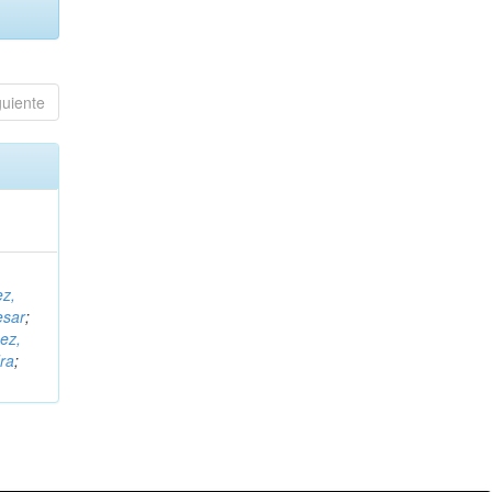
guiente
ez,
esar
;
ez,
ra
;