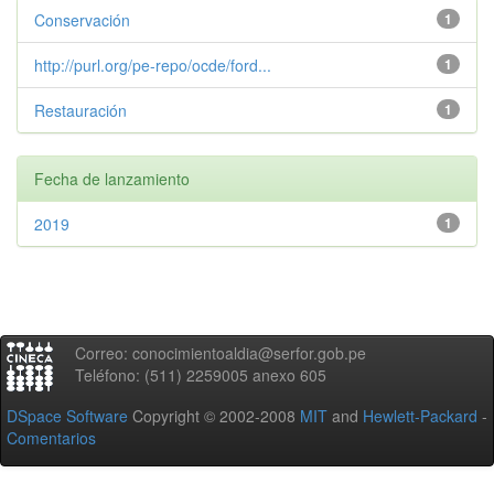
Conservación
1
http://purl.org/pe-repo/ocde/ford...
1
Restauración
1
Fecha de lanzamiento
2019
1
Correo: conocimientoaldia@serfor.gob.pe
Teléfono: (511) 2259005 anexo 605
DSpace Software
Copyright © 2002-2008
MIT
and
Hewlett-Packard
-
Comentarios