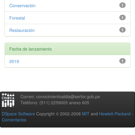
Conservación
1
Forestal
1
Restauración
1
Fecha de lanzamiento
2019
1
Correo: conocimientoaldia@serfor.gob.pe
Teléfono: (511) 2259005 anexo 605
DSpace Software
Copyright © 2002-2008
MIT
and
Hewlett-Packard
-
Comentarios