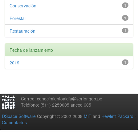
Conservación
1
Forestal
1
Restauración
1
Fecha de lanzamiento
2019
1
Correo: conocimientoaldia@serfor.gob.pe
Teléfono: (511) 2259005 anexo 605
DSpace Software
Copyright © 2002-2008
MIT
and
Hewlett-Packard
-
Comentarios