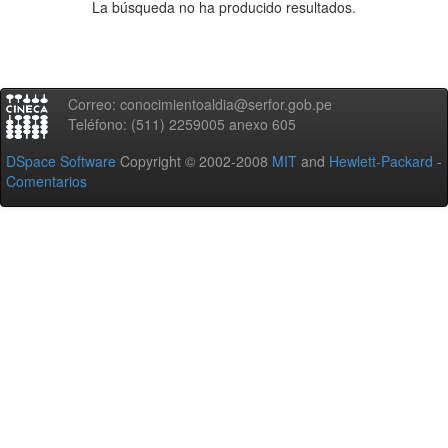
La búsqueda no ha producido resultados.
Correo: conocimientoaldia@serfor.gob.pe
Teléfono: (511) 2259005 anexo 605
DSpace Software
Copyright © 2002-2008
MIT
and
Hewlett-Packard
-
Comentarios