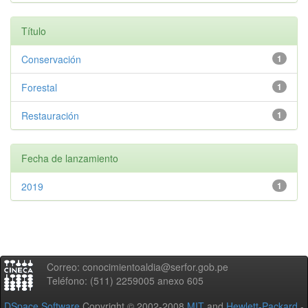
Título
Conservación
1
Forestal
1
Restauración
1
Fecha de lanzamiento
2019
1
Correo: conocimientoaldia@serfor.gob.pe
Teléfono: (511) 2259005 anexo 605
DSpace Software
Copyright © 2002-2008
MIT
and
Hewlett-Packard
-