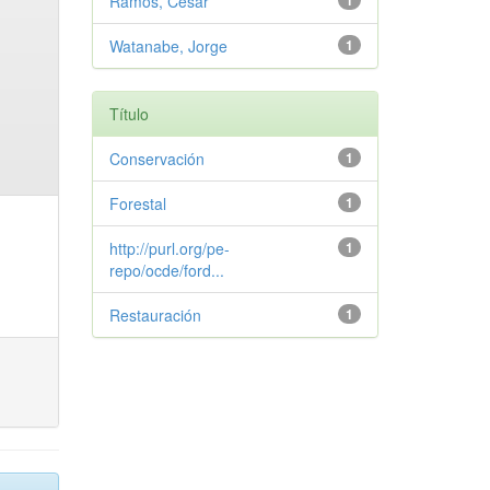
Ramos, Cesar
1
Watanabe, Jorge
1
Título
Conservación
1
Forestal
1
http://purl.org/pe-
1
repo/ocde/ford...
Restauración
1