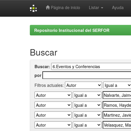
Página de inicio
Listar
Ayuda
Skip
navigation
Repositorio Institucional del SERFOR
Buscar
Buscar:
por
Filtros actuales: