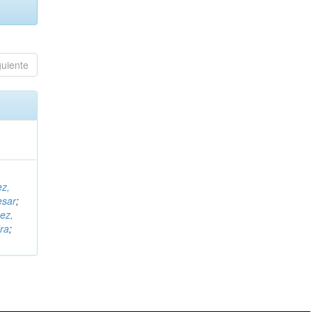
guiente
ez,
esar
;
ez,
ra
;