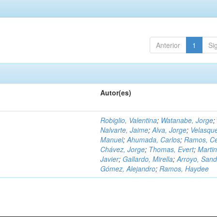
Anterior
1
Si
Autor(es)
Robiglio, Valentina
;
Watanabe, Jorge
;
Nalvarte, Jaime
;
Alva, Jorge
;
Velasqu
Manuel
;
Ahumada, Carlos
;
Ramos, C
Chávez, Jorge
;
Thomas, Evert
;
Martin
Javier
;
Gallardo, Mirella
;
Arroyo, Sand
Gómez, Alejandro
;
Ramos, Haydee