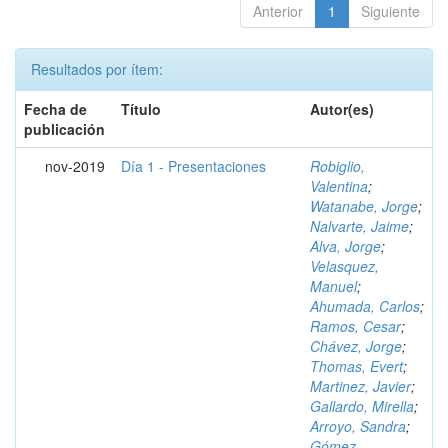
Anterior
1
Siguiente
Resultados por ítem:
Fecha de
Título
Autor(es)
publicación
nov-2019
Día 1 - Presentaciones
Robiglio,
Valentina
;
Watanabe, Jorge
;
Nalvarte, Jaime
;
Alva, Jorge
;
Velasquez,
Manuel
;
Ahumada, Carlos
;
Ramos, Cesar
;
Chávez, Jorge
;
Thomas, Evert
;
Martinez, Javier
;
Gallardo, Mirella
;
Arroyo, Sandra
;
Gómez,