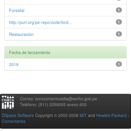
Forestal
1
http://purl.org/pe-repo/ocde/ford...
1
Restauración
1
Fecha de lanzamiento
2019
1
Correo: conocimientoaldia@serfor.gob.pe
Teléfono: (511) 2259005 anexo 605
DSpace Software
Copyright © 2002-2008
MIT
and
Hewlett-Packard
-
Comentarios