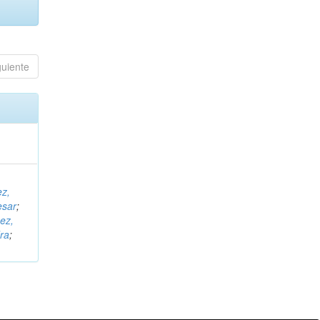
guiente
ez,
esar
;
ez,
ra
;