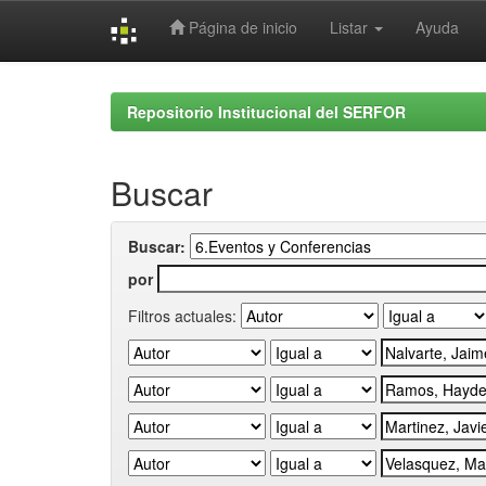
Página de inicio
Listar
Ayuda
Skip
navigation
Repositorio Institucional del SERFOR
Buscar
Buscar:
por
Filtros actuales: