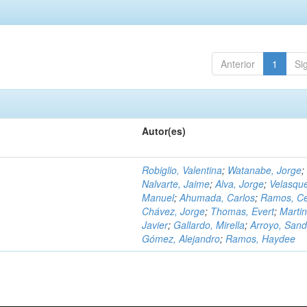
Anterior
1
Si
Autor(es)
Robiglio, Valentina
;
Watanabe, Jorge
;
Nalvarte, Jaime
;
Alva, Jorge
;
Velasqu
Manuel
;
Ahumada, Carlos
;
Ramos, C
Chávez, Jorge
;
Thomas, Evert
;
Martin
Javier
;
Gallardo, Mirella
;
Arroyo, Sand
Gómez, Alejandro
;
Ramos, Haydee