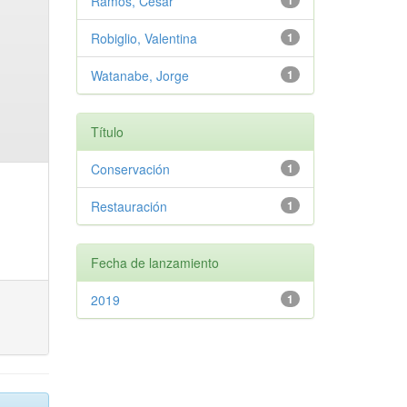
Ramos, Cesar
1
Robiglio, Valentina
1
Watanabe, Jorge
1
Título
Conservación
1
Restauración
1
Fecha de lanzamiento
2019
1