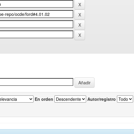
En orden
Autor/registro