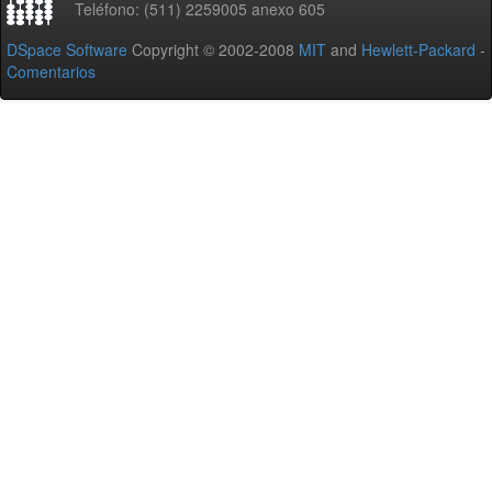
Teléfono: (511) 2259005 anexo 605
DSpace Software
Copyright © 2002-2008
MIT
and
Hewlett-Packard
-
Comentarios