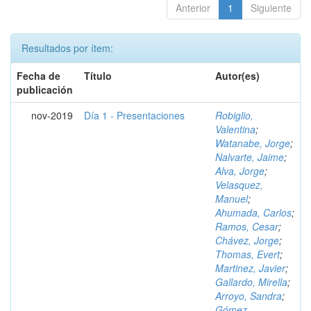
Anterior
1
Siguiente
Resultados por ítem:
Fecha de
Título
Autor(es)
publicación
nov-2019
Día 1 - Presentaciones
Robiglio,
Valentina
;
Watanabe, Jorge
;
Nalvarte, Jaime
;
Alva, Jorge
;
Velasquez,
Manuel
;
Ahumada, Carlos
;
Ramos, Cesar
;
Chávez, Jorge
;
Thomas, Evert
;
Martinez, Javier
;
Gallardo, Mirella
;
Arroyo, Sandra
;
Gómez,