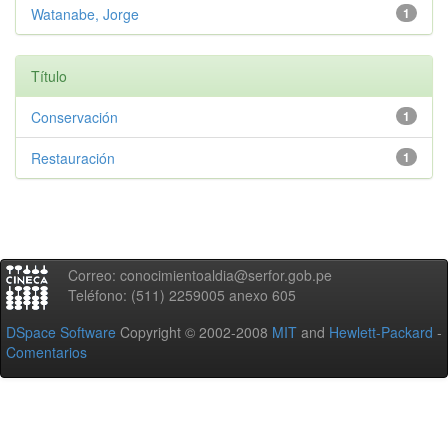
Watanabe, Jorge
1
Título
Conservación
1
Restauración
1
Correo: conocimientoaldia@serfor.gob.pe
Teléfono: (511) 2259005 anexo 605
DSpace Software
Copyright © 2002-2008
MIT
and
Hewlett-Packard
-
Comentarios