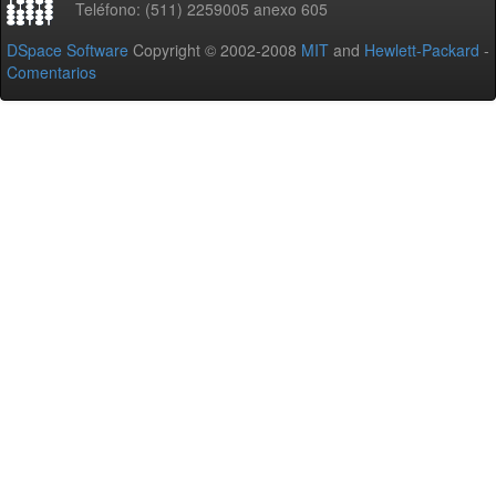
Teléfono: (511) 2259005 anexo 605
DSpace Software
Copyright © 2002-2008
MIT
and
Hewlett-Packard
-
Comentarios