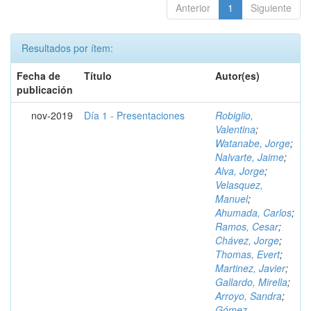
Anterior
1
Siguiente
Resultados por ítem:
Fecha de
Título
Autor(es)
publicación
nov-2019
Día 1 - Presentaciones
Robiglio,
Valentina
;
Watanabe, Jorge
;
Nalvarte, Jaime
;
Alva, Jorge
;
Velasquez,
Manuel
;
Ahumada, Carlos
;
Ramos, Cesar
;
Chávez, Jorge
;
Thomas, Evert
;
Martinez, Javier
;
Gallardo, Mirella
;
Arroyo, Sandra
;
Gómez,