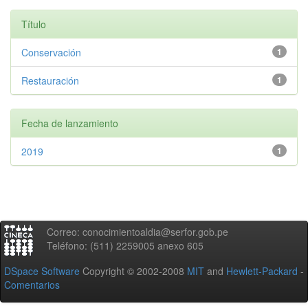
Título
Conservación
1
Restauración
1
Fecha de lanzamiento
2019
1
Correo: conocimientoaldia@serfor.gob.pe
Teléfono: (511) 2259005 anexo 605
DSpace Software
Copyright © 2002-2008
MIT
and
Hewlett-Packard
-
Comentarios