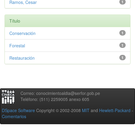
Ramos, Cesar
1
Título
Conservación
1
Forestal
1
Restauración
1
Correo: conocimientoaldia@serfor.gob.pe
Teléfono: (511) 2259005 anexo 605
DSpace Software
Copyright © 2002-2008
MIT
and
Hewlett-Packard
-
Comentarios