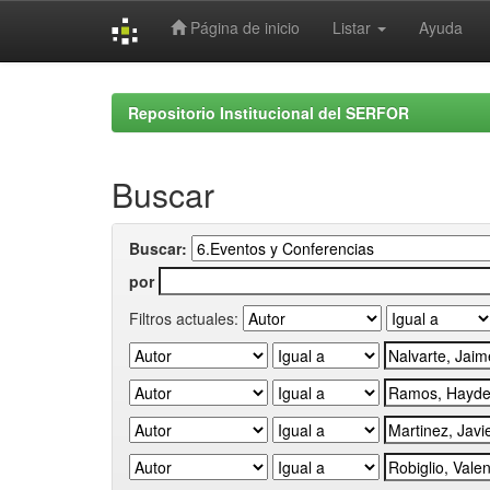
Página de inicio
Listar
Ayuda
Skip
navigation
Repositorio Institucional del SERFOR
Buscar
Buscar:
por
Filtros actuales: