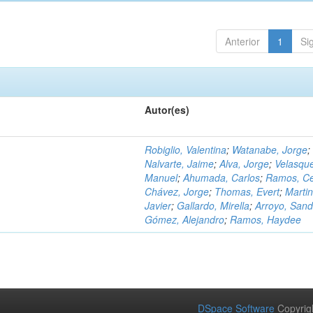
Anterior
1
Si
Autor(es)
Robiglio, Valentina
;
Watanabe, Jorge
;
Nalvarte, Jaime
;
Alva, Jorge
;
Velasqu
Manuel
;
Ahumada, Carlos
;
Ramos, C
Chávez, Jorge
;
Thomas, Evert
;
Martin
Javier
;
Gallardo, Mirella
;
Arroyo, Sand
Gómez, Alejandro
;
Ramos, Haydee
DSpace Software
Copyrig