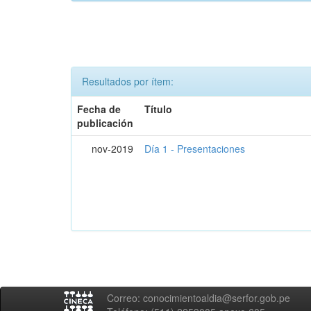
Resultados por ítem:
Fecha de
Título
publicación
nov-2019
Día 1 - Presentaciones
Correo: conocimientoaldia@serfor.gob.pe