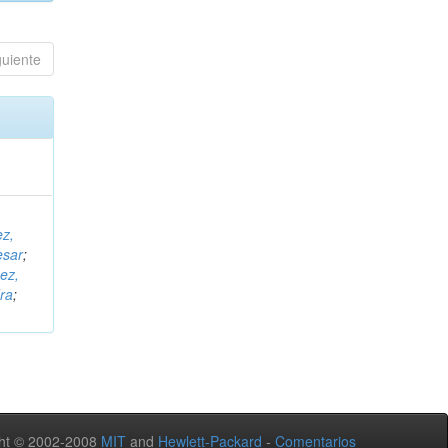
guiente
ez,
esar
;
ez,
ra
;
ht © 2002-2008
MIT
and
Hewlett-Packard
-
Comentarios