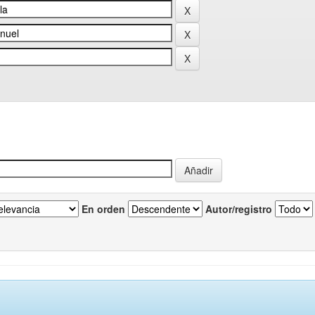
En orden
Autor/registro