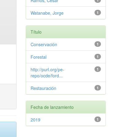
Ramos, Cesar
1
Watanabe, Jorge
1
Título
Conservación
1
Forestal
1
http://purl.org/pe-
1
repo/ocde/ford...
Restauración
1
Fecha de lanzamiento
2019
1