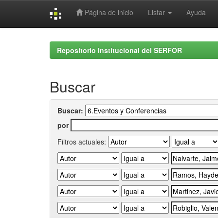
Página de inicio
Listar
Ayuda
Skip
navigation
Repositorio Institucional del SERFOR
Buscar
Buscar:
por
Filtros actuales: