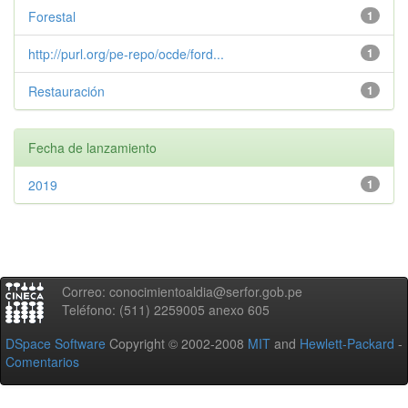
Forestal
1
http://purl.org/pe-repo/ocde/ford...
1
Restauración
1
Fecha de lanzamiento
2019
1
Correo: conocimientoaldia@serfor.gob.pe
Teléfono: (511) 2259005 anexo 605
DSpace Software
Copyright © 2002-2008
MIT
and
Hewlett-Packard
-
Comentarios