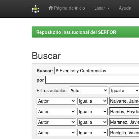
Página de inicio
Listar
Ayuda
Skip
navigation
Repositorio Institucional del SERFOR
Buscar
Buscar:
por
Filtros actuales: