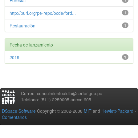
Forestal
1
http://purl.org/pe-repo/ocde/ford...
1
Restauración
1
Fecha de lanzamiento
2019
1
Correo: conocimientoaldia@serfor.gob.pe
Teléfono: (511) 2259005 anexo 605
DSpace Software
Copyright © 2002-2008
MIT
and
Hewlett-Packard
-
Comentarios