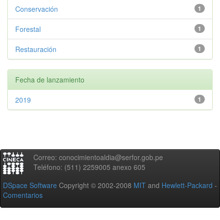
Conservación
1
Forestal
1
Restauración
1
Fecha de lanzamiento
2019
1
Correo: conocimientoaldia@serfor.gob.pe
Teléfono: (511) 2259005 anexo 605
DSpace Software
Copyright © 2002-2008
MIT
and
Hewlett-Packard
-
Comentarios